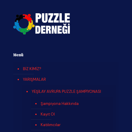
Menü
BİZ KİMİZ?
YARIŞMALAR
YEŞİLAY AVRUPA PUZZLE ŞAMPİYONASI
Şampiyona Hakkında
Kayıt Ol
Katılımcılar