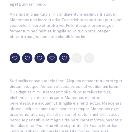
eget pulvinar libero.
Vivamus in diam turpis. In condimentum maximus tristique.
Maecenas non laoreet odio. Fusce lobortis porttitor purus, vel
vestibulum libero pharetra vel. Pellentesque lorem augue,
fermentum nec nibh et, fringilla sollicitudin orci. Integer
pharetra magna non ante blandit lobortis.
Sed mollis consequat eleifend. Aliquam consectetur orci eget
dictum tristique. Aenean et sodales est, ut vestibulum lorem.
Duis dignissim mi ut laoreet mollis. Nunc id tellus finibus,
eleifend mi vel, maximus justo. Maecenas mi tortor,
pellentesque a aliquam ut, fringilla eleifend lectus. Maecenas
ultrices tellus sit amet sem placerat tempor. Maecenas eget
arcu venenatis, sagittis felis sit amet, dictum nisl. Orci varius
natoque penatibus et magnis dis parturient montes, nascetur
ridiculus mus. Phasellus vitae vulputate elit. Fusce interdum
justo quis libero ultricies laoreet. Ut ultricies imperdiet