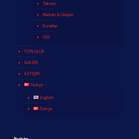
Takvim
Mekân & Ulaşım
Kurallar
SSS
TOPLULUK
GALERİ
İLETİŞİM
Türkçe
English
Türkçe