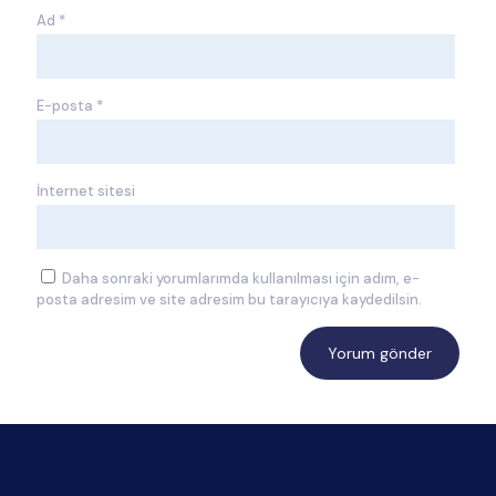
Ad
*
E-posta
*
İnternet sitesi
Daha sonraki yorumlarımda kullanılması için adım, e-
posta adresim ve site adresim bu tarayıcıya kaydedilsin.