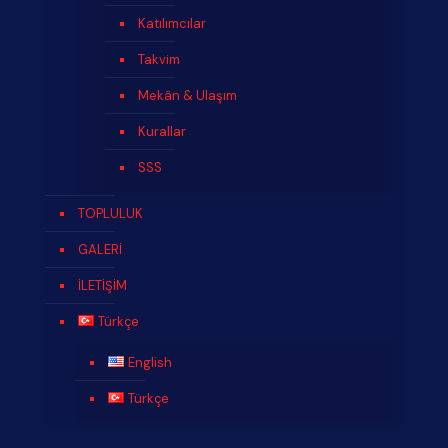
Katılımcılar
Takvim
Mekân & Ulaşım
Kurallar
SSS
TOPLULUK
GALERİ
İLETİŞİM
Türkçe
English
Türkçe