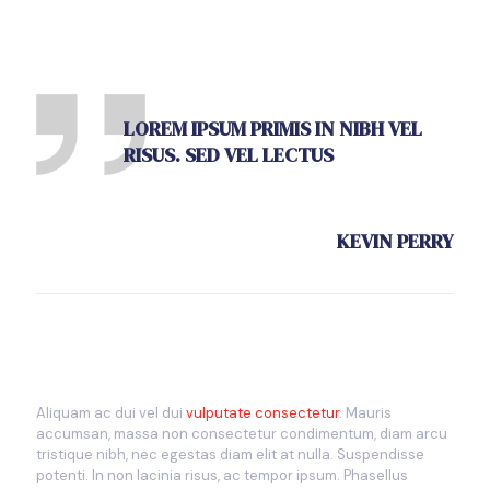
LOREM IPSUM PRIMIS IN NIBH VEL
RISUS. SED VEL LECTUS
KEVIN PERRY
Aliquam ac dui vel dui
vulputate consectetur
. Mauris
accumsan, massa non consectetur condimentum, diam arcu
tristique nibh, nec egestas diam elit at nulla. Suspendisse
potenti. In non lacinia risus, ac tempor ipsum. Phasellus