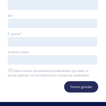
Ad
*
E-posta
*
İnternet sitesi
Daha sonraki yorumlarımda kullanılması için adım, e-
posta adresim ve site adresim bu tarayıcıya kaydedilsin.